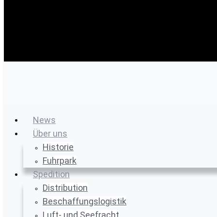
News
Über uns
Historie
Fuhrpark
Spedition
Distribution
Beschaffungslogistik
Luft- und Seefracht