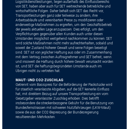
Logistikdienstleistungen, liegen außerhalb des Einflussbereichs
von SET, haben aber auch für SET weitreichende betriebliche und
wirtschaftliche Folgen. Daher behält sich SET das Recht vor,
Transportleistungen ganz oder teilweise zu ändern, ihre
Arbeitsabläufe und vereinbarten Preise zu modifizieren oder
anderweitige Maßnahmen zu ergreifen, um den Geschäftsbetrieb
der jeweils aktuellen Lage anzupassen. Dies erfolgt, um den
Verpflichtungen gegenüber allen Kunden auch unter diesen
Umständen möglichst weitgehend nachkommen zu können. SET
wird solche Maßnahmen nicht mehr aufrechterhalten, sobald und
soweit der Zustand höherer Gewalt und seine Folgen beseitigt
sind. SET ist von jeglicher Haftung aus oder im Zusammenhang
mit dem Vertrag zwischen Auftragnehmer und SET befreit, wenn
und insoweit die Haftung durch höhere Gewalt verursacht worden
ist, und SET die haftungsbegründeten Umstände auch im
Übrigen nicht zu vertreten hat.
MAUT- UND CO2-ZUSCHLAG
Getrennt vom Basispreis für die Beförderung der Packstücke wird
für staatlich veranlasste Abgaben, auf die SET keinerlei Einfluss
hat, mit direktem Bezug auf unsere Transportleistung ein vom
Gesetzgeber veranlasster Zuschlag erhoben. Dies betrifft
insbesondere die streckenbezogene Gebühr für die Benutzung von
Bundesfernstrassen mit schweren Nutzfahrzeugen (LKW-Maut)
sowie die aus der CO2-Bepreisung der Bundesregierung
resultierenden Mehrkosten.