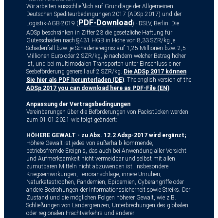
Wir arbeiten ausschließlich auf Grundlage der Allgemeinen
Deutschen Spediteurbedingungen 2017 (ADSp 2017) und der
PDF-Download
Logistik-AGB-2019 (
) - DSLV, Berlin. Die
ADSp beschränken in Ziffer 23 die gesetzliche Haftung für
Güterschäden nach §431 HGB in Höhe von 8,33 SZR/kg je
Schadenfall bzw. je Schadenereignis auf 1,25 Millionen bzw. 2,5
Millionen Euro oder 2 SZR/kg, je nachdem welcher Betrag höher
ist, und bei multimodalen Transporten unter Einschluss einer
Seebeförderung generell auf 2 SZR/kg.
Die ADSp 2017 können
Sie hier als PDF herunterladen (DE)
. The english version of the
ADSp 2017 you can download here as PDF-File (EN)
.
Anpassung der Vertragsbedingungen
Vereinbarungen über die Beförderungen von Packstücken werden
zum 01.01.2021 wie folgt geändert:
HÖHERE GEWALT - zu Abs. 12.2 Adsp-2017 wird ergänzt;
Höhere Gewalt ist jedes von außerhalb kommende,
betriebsfremde Ereignis, das auch bei Anwendung aller Vorsicht
und Aufmerksamkeit nicht vermeidbar und selbst mit allen
zumutbaren Mitteln nicht abzuwenden ist. Insbesondere
Kriegseinwirkungen, Terroranschläge, innere Unruhen,
Naturkatastrophen, Pandemien, Epidemien, Cyberangriffe oder
andere Bedrohungen der Informationssicherheit sowie Streiks. Der
Zustand und die möglichen Folgen höherer Gewalt, wie z.B.
Schließungen von Ländergrenzen, Unterbrechungen des globalen
oder regionalen Frachtverkehrs und anderer