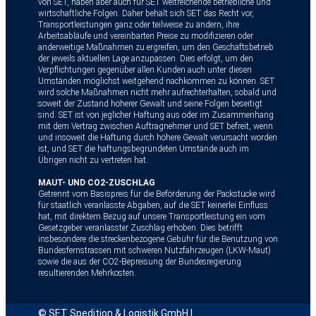
von SET, haben aber auch für SET weitreichende betriebliche und
wirtschaftliche Folgen. Daher behält sich SET das Recht vor,
Transportleistungen ganz oder teilweise zu ändern, ihre
Arbeitsabläufe und vereinbarten Preise zu modifizieren oder
anderweitige Maßnahmen zu ergreifen, um den Geschäftsbetrieb
der jeweils aktuellen Lage anzupassen. Dies erfolgt, um den
Verpflichtungen gegenüber allen Kunden auch unter diesen
Umständen möglichst weitgehend nachkommen zu können. SET
wird solche Maßnahmen nicht mehr aufrechterhalten, sobald und
soweit der Zustand höherer Gewalt und seine Folgen beseitigt
sind. SET ist von jeglicher Haftung aus oder im Zusammenhang
mit dem Vertrag zwischen Auftragnehmer und SET befreit, wenn
und insoweit die Haftung durch höhere Gewalt verursacht worden
ist, und SET die haftungsbegründeten Umstände auch im
Übrigen nicht zu vertreten hat.
MAUT- UND CO2-ZUSCHLAG
Getrennt vom Basispreis für die Beförderung der Packstücke wird
für staatlich veranlasste Abgaben, auf die SET keinerlei Einfluss
hat, mit direktem Bezug auf unsere Transportleistung ein vom
Gesetzgeber veranlasster Zuschlag erhoben. Dies betrifft
insbesondere die streckenbezogene Gebühr für die Benutzung von
Bundesfernstrassen mit schweren Nutzfahrzeugen (LKW-Maut)
sowie die aus der CO2-Bepreisung der Bundesregierung
resultierenden Mehrkosten.
© ​SET Spedition & Logistik GmbH |