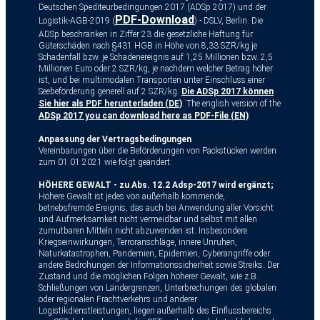
Deutschen Spediteurbedingungen 2017 (ADSp 2017) und der
PDF-Download
Logistik-AGB-2019 (
) - DSLV, Berlin. Die
ADSp beschränken in Ziffer 23 die gesetzliche Haftung für
Güterschäden nach §431 HGB in Höhe von 8,33 SZR/kg je
Schadenfall bzw. je Schadenereignis auf 1,25 Millionen bzw. 2,5
Millionen Euro oder 2 SZR/kg, je nachdem welcher Betrag höher
ist, und bei multimodalen Transporten unter Einschluss einer
Seebeförderung generell auf 2 SZR/kg.
Die ADSp 2017 können
Sie hier als PDF herunterladen (DE)
. The english version of the
ADSp 2017 you can download here as PDF-File (EN)
.
Anpassung der Vertragsbedingungen
Vereinbarungen über die Beförderungen von Packstücken werden
zum 01.01.2021 wie folgt geändert:
HÖHERE GEWALT - zu Abs. 12.2 Adsp-2017 wird ergänzt;
Höhere Gewalt ist jedes von außerhalb kommende,
betriebsfremde Ereignis, das auch bei Anwendung aller Vorsicht
und Aufmerksamkeit nicht vermeidbar und selbst mit allen
zumutbaren Mitteln nicht abzuwenden ist. Insbesondere
Kriegseinwirkungen, Terroranschläge, innere Unruhen,
Naturkatastrophen, Pandemien, Epidemien, Cyberangriffe oder
andere Bedrohungen der Informationssicherheit sowie Streiks. Der
Zustand und die möglichen Folgen höherer Gewalt, wie z.B.
Schließungen von Ländergrenzen, Unterbrechungen des globalen
oder regionalen Frachtverkehrs und anderer
Logistikdienstleistungen, liegen außerhalb des Einflussbereichs