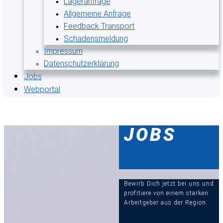
Lageranfrage
Allgemeine Anfrage
Feedback Transport
Schadensmeldung
Impressum
Datenschutzerklärung
Jobs
Webportal
JOBS
Bewirb Dich jetzt bei uns und
profitiere von einem starken
Arbeitgeber aus der Region.